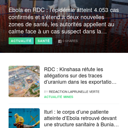
Ebola en RDC : l’épidémie atteint 4.053 cas
confirmés et s’étend à deux nouvelles
zones de santé, les autorités appellent au
calme face à un cas suspect dans la
Mongala
0
SHARES
ACTUALITÉ
SANTÉ
RDC : Kinshasa réfute les
allégations sur des traces
d’uranium dans les exportations
de cobalt et lance une contre-
BY
REDACTION LAPRUNELLE VERTE
expertise nationale et
ACTUALITÉ
MINES
internationale
Ituri : le corps d’une patiente
atteinte d’Ebola retrouvé devant
une structure sanitaire à Bunia,