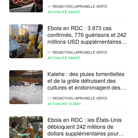
BY
REDACTION LAPRUNELLE VERTE
ACTUALITÉ
SANTÉ
Ebola en RDC : 3.973 cas
confirmés, 776 guérisons et 242
millions USD supplémentaires
des États-Unis pour renforcer la
BY
REDACTION LAPRUNELLE VERTE
riposte
ACTUALITÉ
SANTÉ
Kalehe : des pluies torrentielles
et de la grêle détruisent des
cultures et endommagent des
maisons à Kitembo
BY
REDACTION LAPRUNELLE VERTE
ACTUALITÉ
CLIMAT
Ebola en RDC : les États-Unis
débloquent 242 millions de
dollars supplémentaires pour