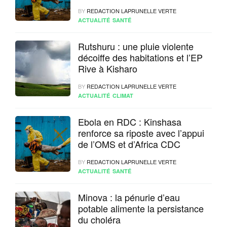
les autorités renforcent la
BY
REDACTION LAPRUNELLE VERTE
vigilance
ACTUALITÉ
SANTÉ
Rutshuru : une pluie violente
décoiffe des habitations et l’EP
Rive à Kisharo
BY
REDACTION LAPRUNELLE VERTE
ACTUALITÉ
CLIMAT
Ebola en RDC : Kinshasa
renforce sa riposte avec l’appui
de l’OMS et d’Africa CDC
BY
REDACTION LAPRUNELLE VERTE
ACTUALITÉ
SANTÉ
Minova : la pénurie d’eau
potable alimente la persistance
du choléra