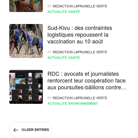
renforcer la riposte
BY
REDACTION LAPRUNELLE VERTE
ACTUALITÉ
SANTÉ
Sud-Kivu : des contraintes
logistiques repoussent la
vaccination au 10 août
BY
REDACTION LAPRUNELLE VERTE
ACTUALITÉ
SANTÉ
RDC : avocats et journalistes
renforcent leur coopération face
aux poursuites-bâillons contre
les défenseurs de
BY
REDACTION LAPRUNELLE VERTE
l’environnement
ACTUALITÉ
ENVIRONNEMENT
OLDER ENTRIES