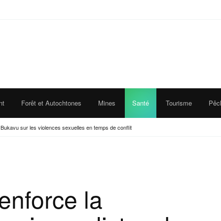
nt
Forêt et Autochtones
Mines
Santé
Tourisme
Pêc
e Bukavu sur les violences sexuelles en temps de conflit
enforce la