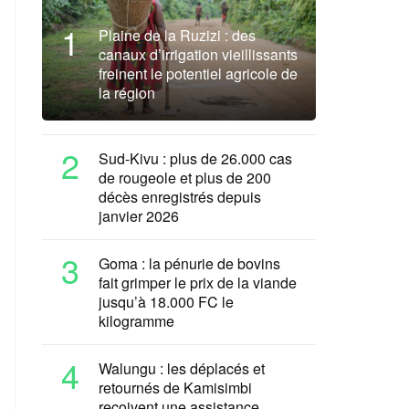
1
Plaine de la Ruzizi : des
canaux d’irrigation vieillissants
freinent le potentiel agricole de
la région
2
Sud-Kivu : plus de 26.000 cas
de rougeole et plus de 200
décès enregistrés depuis
janvier 2026
3
Goma : la pénurie de bovins
fait grimper le prix de la viande
jusqu’à 18.000 FC le
kilogramme
4
Walungu : les déplacés et
retournés de Kamisimbi
reçoivent une assistance