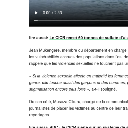
lire aussi:
Le CICR remet 60 tonnes de sulfate d’al
Jean Mukengere, membre du département en charge de
les vulnérabilités accrues des populations dans l’est d
rappelé que les violences sexuelles ne touchent pas un
« Si la violence sexuelle affecte en majorité les femmes
genre, elle touche aussi des garçons et des hommes, 
stigmatisation encore plus forte »,
a-t-il souligné.
De son côté, Museza Cikuru, chargé de la communicatio
journalistes de placer les victimes au centre de leur tr
reportages.
lire aussi:
RDC : le CICR alerte sur un système de s