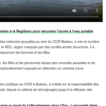
umine à la Regideso pour sécuriser l’accès à l’eau potable
s violences sexuelles au sein du CICR Bukavu, a mis en lumière
e la RDC, région marquée par des conflits armés récurrents. Il a
iquement les femmes et les filles.
, les filles et les personnes issues des minorités sexuelles et de
particulièrement exposés en détention ou victimes d’une
n publique au CICR à Bukavu, a insisté sur la responsabilité des
avail, depuis la collecte de témoignages jusqu’à la diffusion des
anté au bord de l’effondrement dans l’Est – Laprunelle Verte