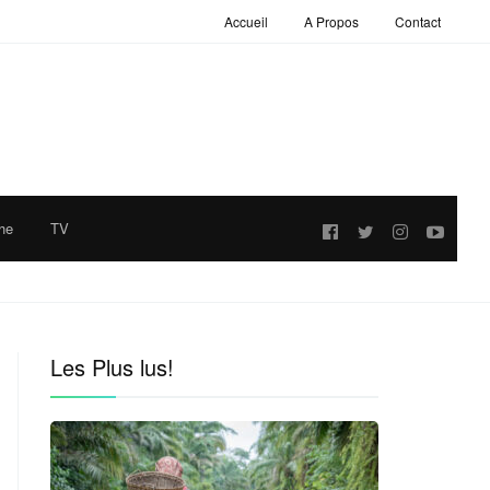
Accueil
A Propos
Contact
he
TV
Follow
us:
Les Plus lus!