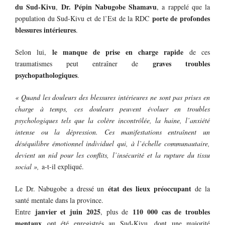
du Sud-Kivu
Dr. Pépin Nabugobe Shamavu
,
, a rappelé que la
porte de profondes
population du Sud-Kivu et de l’Est de la RDC
blessures intérieures
.
le manque de prise en charge rapide
Selon lui,
de ces
graves troubles
traumatismes peut entraîner de
psychopathologiques
.
« Quand les douleurs des blessures intérieures ne sont pas prises en
charge à temps, ces douleurs peuvent évoluer en troubles
psychologiques tels que la colère incontrôlée, la haine, l’anxiété
intense ou la dépression. Ces manifestations entraînent un
déséquilibre émotionnel individuel qui, à l’échelle communautaire,
devient un nid pour les conflits, l’insécurité et la rupture du tissu
social »,
a-t-il expliqué.
état des lieux préoccupant
Le Dr. Nabugobe a dressé un
de la
santé mentale dans la province.
janvier et juin 2025
110 000 cas de troubles
Entre
, plus de
mentaux
ont été enregistrés au Sud-Kivu, dont une majorité