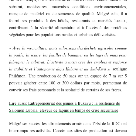
substrat, moisissures, mauvaises conditions environnementales,
manque de matériel ou de semences de qualité. Malgré cela, il a
fourni ses produits à des hôtels, restaurants et marchés locaux,
contribuant à la sécurité alimentaire et à l’accès à des protéines
végétales pour les populations rurales et urbaines défavorisées.
« Avec la myciculture, nous valorisons des déchets agricoles comme
la paille, la sciure, les feuilles de bananier ou les tiges de maïs pour
fabriquer le substrat. L’activité a aussi créé des emplois et renforcé
la stabilité et l’autonomie dans Kabare et au Sud-Kivu »,
souligne
Philémon. Une production de 50 sacs sur un espace de 7 m sur 5
pouvait générer entre 100 et 300 dollars par mois, permettant de
couvrir ses frais personnels et la scolarité de certains de ses frères.
Lire aussi: Entrepreneuriat des jeunes à Bukavu : la résilience de
Salomon Lubala, éleveur de lapins en temps de crise sécuritaire
Malgré ses succès, les affrontements armés dans l’Est de la RDC ont
interrompu ses activités. L’accès aux sites de production est devenu