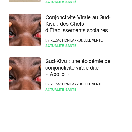
ACTUALITÉ
SANTÉ
Conjonctivite Virale au Sud-
Kivu : des Chefs
d’Établissements scolaires
appellent le gouvernement à
BY
REDACTION LAPRUNELLE VERTE
prendre ses responsabilités
ACTUALITÉ
SANTÉ
Sud-Kivu : une épidémie de
conjonctivite virale dite
« Apollo »
BY
REDACTION LAPRUNELLE VERTE
ACTUALITÉ
SANTÉ