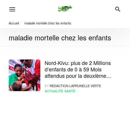
Accueil
/
maladie mortelle chez les enfants
maladie mortelle chez les enfants
Nord-Kivu: plus de 2 Millions
d’enfants de 0 à 59 Mois
attendus pour la deuxième
phase de vaccination contre la
BY
REDACTION LAPRUNELLE VERTE
poliomyélite
ACTUALITÉ
SANTÉ