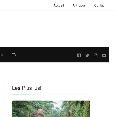
Accueil
A Propos
Contact
he
TV
Follow
us:
Les Plus lus!