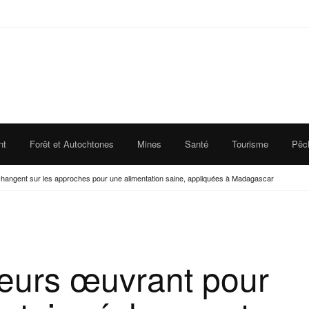
nt
Forêt et Autochtones
Mines
Santé
Tourisme
Pêc
échangent sur les approches pour une alimentation saine, appliquées à Madagascar
eurs œuvrant pour