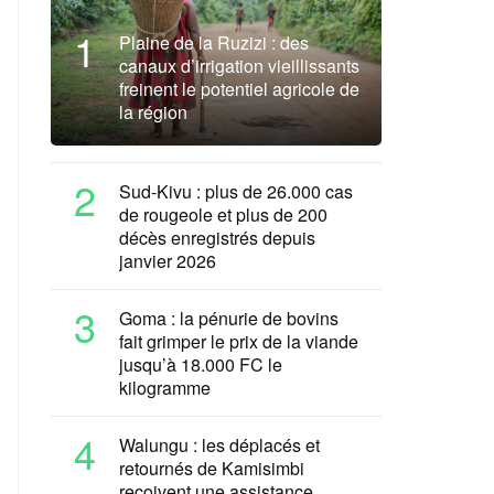
1
Plaine de la Ruzizi : des
canaux d’irrigation vieillissants
freinent le potentiel agricole de
la région
2
Sud-Kivu : plus de 26.000 cas
de rougeole et plus de 200
décès enregistrés depuis
janvier 2026
3
Goma : la pénurie de bovins
fait grimper le prix de la viande
jusqu’à 18.000 FC le
kilogramme
4
Walungu : les déplacés et
retournés de Kamisimbi
reçoivent une assistance