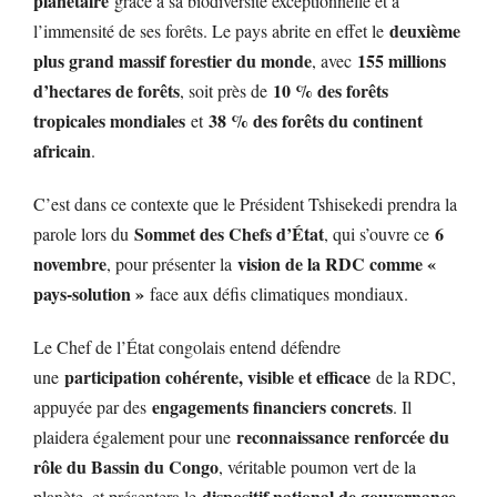
planétaire
grâce à sa biodiversité exceptionnelle et à
deuxième
l’immensité de ses forêts. Le pays abrite en effet le
plus grand massif forestier du monde
155 millions
, avec
d’hectares de forêts
10 % des forêts
, soit près de
tropicales mondiales
38 % des forêts du continent
et
africain
.
C’est dans ce contexte que le Président Tshisekedi prendra la
Sommet des Chefs d’État
6
parole lors du
, qui s’ouvre ce
novembre
vision de la RDC comme «
, pour présenter la
pays-solution »
face aux défis climatiques mondiaux.
Le Chef de l’État congolais entend défendre
participation cohérente, visible et efficace
une
de la RDC,
engagements financiers concrets
appuyée par des
. Il
reconnaissance renforcée du
plaidera également pour une
rôle du Bassin du Congo
, véritable poumon vert de la
dispositif national de gouvernance
planète, et présentera le