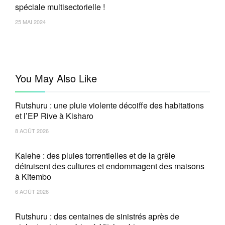
spéciale multisectorielle !
25 MAI 2024
You May Also Like
Rutshuru : une pluie violente décoiffe des habitations
et l’EP Rive à Kisharo
8 AOÛT 2026
Kalehe : des pluies torrentielles et de la grêle
détruisent des cultures et endommagent des maisons
à Kitembo
6 AOÛT 2026
Rutshuru : des centaines de sinistrés après de