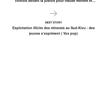
chinois devant la justice pour fraude minière et
blanchiment de capitaux
NEXT STORY
Exploitation illicite des minerais au Sud-Kivu : des
jeunes s’expriment ( Vox pop)