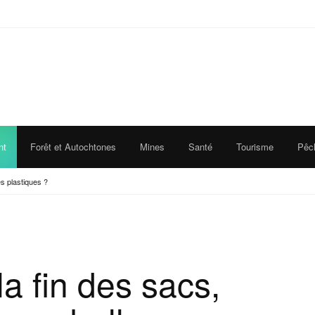
nt
Forêt et Autochtones
Mines
Santé
Tourisme
Pêc
s plastiques ?
la fin des sacs,