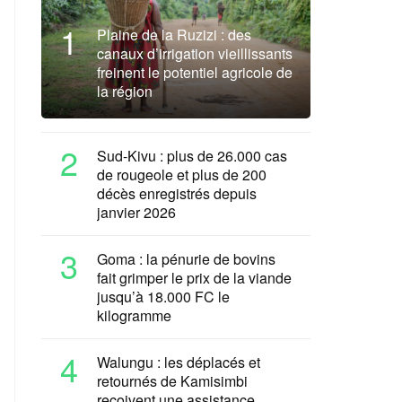
1
Plaine de la Ruzizi : des
canaux d’irrigation vieillissants
freinent le potentiel agricole de
la région
2
Sud-Kivu : plus de 26.000 cas
de rougeole et plus de 200
décès enregistrés depuis
janvier 2026
3
Goma : la pénurie de bovins
fait grimper le prix de la viande
jusqu’à 18.000 FC le
kilogramme
4
Walungu : les déplacés et
retournés de Kamisimbi
reçoivent une assistance