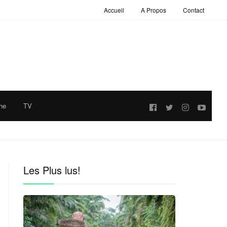
Accueil
A Propos
Contact
he
TV
Follow
us:
Les Plus lus!