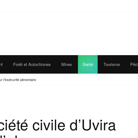
nt
Forêt et Autochtones
Mines
Santé
Tourisme
Pêc
ur l’insécurité alimentaire
iété civile d’Uvira