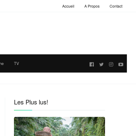
Accueil
A Propos
Contact
he
TV
Follow
us:
Les Plus lus!