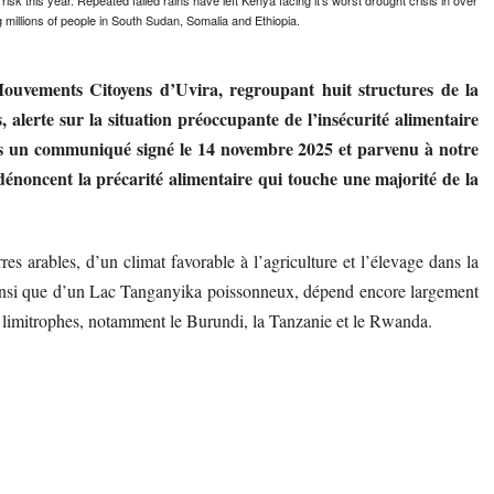
isk this year. Repeated failed rains have left Kenya facing it's worst drought crisis in over
g millions of people in South Sudan, Somalia and Ethiopia.
Mouvements Citoyens d’Uvira, regroupant huit structures de la
, alerte sur la situation préoccupante de l’insécurité alimentaire
Dans un communiqué signé le 14 novembre 2025 et parvenu à notre
dénoncent la précarité alimentaire qui touche une majorité de la
res arables, d’un climat favorable à l’agriculture et l’élevage dans la
 ainsi que d’un Lac Tanganyika poissonneux, dépend encore largement
s limitrophes, notamment le Burundi, la Tanzanie et le Rwanda.