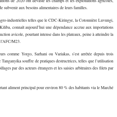
tions de 2020 ont dévasté les champs et les exploitations agricoles,
s de subvenir aux besoins alimentaires de leurs familles.
 agro-industrielles telles que le CDC-Kiringye, la Cotonnière Luvungi,
 Kiliba, connaît aujourd’hui une dépendance accrue aux importations
uction avicole, pourtant intense dans les plateaux, peine à atteindre la
 à l’AFC/M23.
teurs comme Yorgo, Sarhani ou Variakas, s’est arrêtée depuis trois
Tanganyika souffre de pratiques destructrices, telles que l’utilisation
lages par des acteurs étrangers et les saisies arbitraires des filets par
rtant aliment principal pour environ 80 % des habitants via le Marché