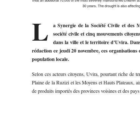
treat an additional 70,000 of the most severely malnourished children at r
30 years. The drought is also affectin
L
a Synergie de la Société Civile et des 
société civile et cinq mouvements citoyens
dans la ville et le territoire d’Uvira. 
rédaction ce jeudi 20 novembre, ces organisations 
population locale.
Selon ces acteurs citoyens, Uvira, pourtant riche de ter
Plaine de la Ruzizi et les Moyens et Hauts Plateaux,
de produits importés des provinces voisines et des pay