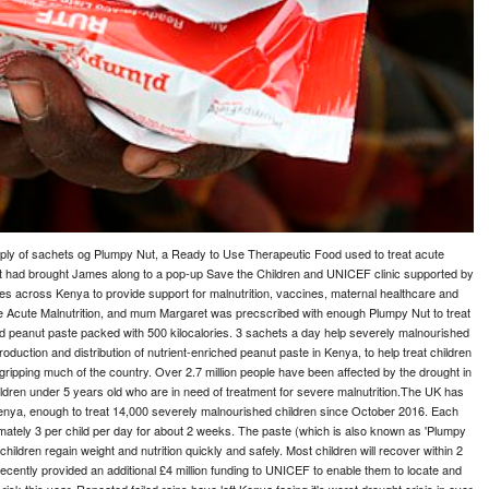
ply of sachets og Plumpy Nut, a Ready to Use Therapeutic Food used to treat acute
t had brought James along to a pop-up Save the Children and UNICEF clinic supported by
es across Kenya to provide support for malnutrition, vaccines, maternal healthcare and
re Acute Malnutrition, and mum Margaret was precscribed with enough Plumpy Nut to treat
d peanut paste packed with 500 kilocalories. 3 sachets a day help severely malnourished
roduction and distribution of nutrient-enriched peanut paste in Kenya, to help treat children
 gripping much of the country. Over 2.7 million people have been affected by the drought in
hildren under 5 years old who are in need of treatment for severe malnutrition.The UK has
Kenya, enough to treat 14,000 severely malnourished children since October 2016. Each
mately 3 per child per day for about 2 weeks. The paste (which is also known as 'Plumpy
dren regain weight and nutrition quickly and safely. Most children will recover within 2
cently provided an additional £4 million funding to UNICEF to enable them to locate and