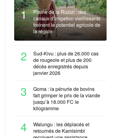
1
Plaine de la Ruzizi : des
canaux d’irrigation vieillissants
freinent le potentiel agricole de
la région
2
Sud-Kivu : plus de 26.000 cas
de rougeole et plus de 200
décès enregistrés depuis
janvier 2026
3
Goma : la pénurie de bovins
fait grimper le prix de la viande
jusqu’à 18.000 FC le
kilogramme
4
Walungu : les déplacés et
retournés de Kamisimbi
reçoivent une assistance