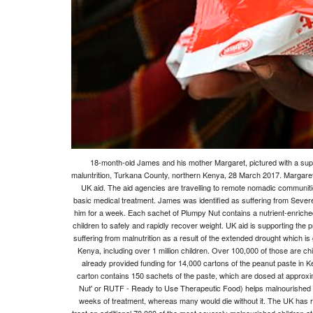
18-month-old James and his mother Margaret, pictured with a sup
maluntrition, Turkana County, northern Kenya, 28 March 2017. Margare
UK aid. The aid agencies are travelling to remote nomadic communiti
basic medical treatment. James was identified as suffering from Seve
him for a week. Each sachet of Plumpy Nut contains a nutrient-enriche
children to safely and rapidly recover weight. UK aid is supporting the p
suffering from malnutrition as a result of the extended drought which is
Kenya, including over 1 million children. Over 100,000 of those are c
already provided funding for 14,000 cartons of the peanut paste in 
carton contains 150 sachets of the paste, which are dosed at approxi
Nut' or RUTF - Ready to Use Therapeutic Food) helps malnourished chil
weeks of treatment, whereas many would die without it. The UK has re