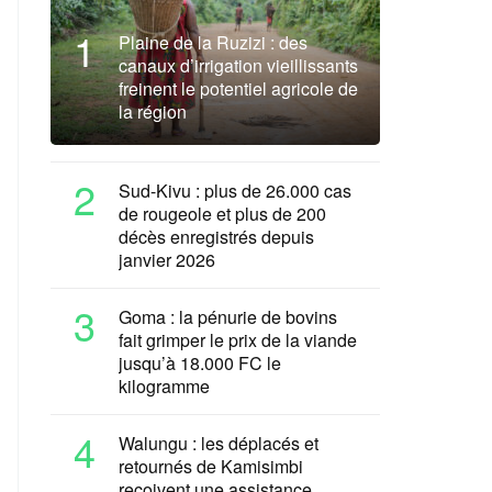
1
Plaine de la Ruzizi : des
canaux d’irrigation vieillissants
freinent le potentiel agricole de
la région
2
Sud-Kivu : plus de 26.000 cas
de rougeole et plus de 200
décès enregistrés depuis
janvier 2026
3
Goma : la pénurie de bovins
fait grimper le prix de la viande
jusqu’à 18.000 FC le
kilogramme
4
Walungu : les déplacés et
retournés de Kamisimbi
reçoivent une assistance