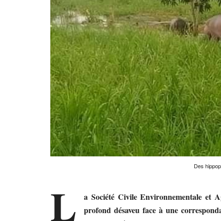
Des hippop
L
a Société Civile Environnementale e
profond désaveu face à une corresponda