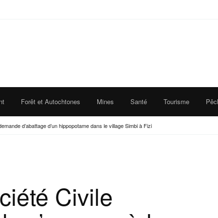
nt
Forêt et Autochtones
Mines
Santé
Tourisme
Pêc
 demande d’abattage d’un hippopotame dans le village Simbi à Fizi
ciété Civile