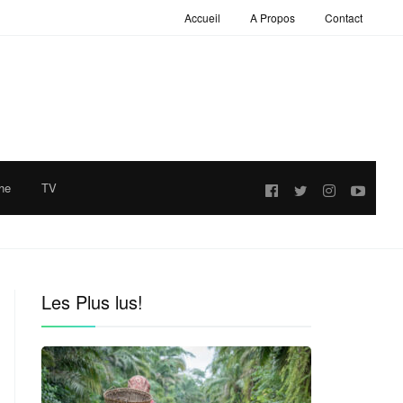
Accueil
A Propos
Contact
he
TV
Follow
us:
Les Plus lus!