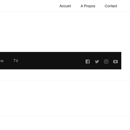
Accueil
A Propos
Contact
he
TV
Follow
us: