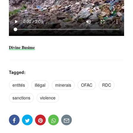
Divine Busime
Tagged:
entités
illégal
minerais
OFAC
RDC
sanctions
violence