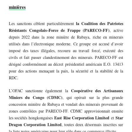
minières
la Coalition des Patriotes
Les sanctions ciblent particulièrement
Résistants Congolais–Force de Frappe (PARECO-FF)
, active
depuis 2022 dans la zone minière de Rubaya, riche en minerais
utilisés dans l’électronique moderne. Ce groupe est accusé d’avoir
imposé des taxes illégales, recouru au travail forcé, exécuté des
civils et fait passer clandestinement des minerais. PARECO-FF est
désigné conformément au décret présidentiel américain E.O. 13413
pour des actions menaçant la paix, la sécurité et la stabilité de la
RDC.
Coopérative des Artisanaux
L’OFAC sanctionne également la
Miniers du Congo (CDMC)
, qui opérait sur la plus grande
concession minière de Rubaya et vendait des minerais provenant de
zones contrôlées par PARECO-FF. CDMC approvisionnait ensuite
East Rise Corporation Limited
Star
les sociétés hongkongaises
et
Dragon Corporation Limited
, toutes deux désormais inscrites sur
la liste noire américaine pour leur rôle dans ce commerce illicite.