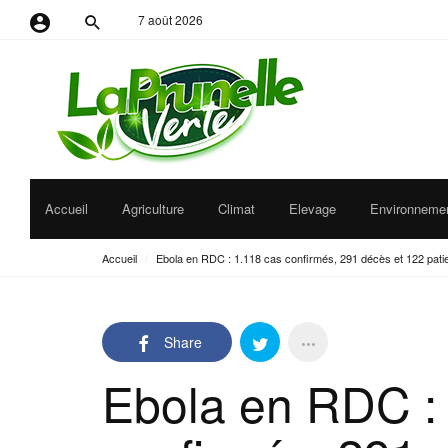
7 août 2026
Identifiant ou adresse e-mail
Mot de passe
Accueil
Agriculture
Climat
Elevage
Environneme
Se souvenir de moi
Accueil
/
Ebola en RDC : 1.118 cas confirmés, 291 décès et 122 patient
Share
Ebola en RDC :