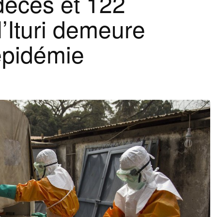
décès et 122
l’Ituri demeure
’épidémie