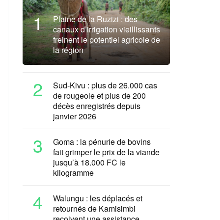
1
Plaine de la Ruzizi : des
canaux d’irrigation vieillissants
freinent le potentiel agricole de
la région
2
Sud-Kivu : plus de 26.000 cas
de rougeole et plus de 200
décès enregistrés depuis
janvier 2026
3
Goma : la pénurie de bovins
fait grimper le prix de la viande
jusqu’à 18.000 FC le
kilogramme
4
Walungu : les déplacés et
retournés de Kamisimbi
reçoivent une assistance