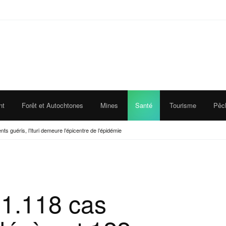
nt
Forêt et Autochtones
Mines
Santé
Tourisme
Pêc
s guéris, l’Ituri demeure l’épicentre de l’épidémie
 1.118 cas