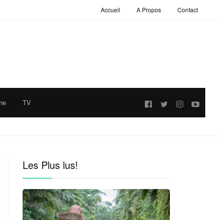
Accueil
A Propos
Contact
he
TV
Follow
us:
Les Plus lus!