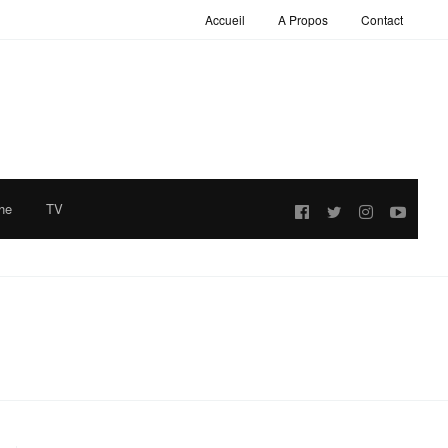
Accueil
A Propos
Contact
he
TV
Follow
us: