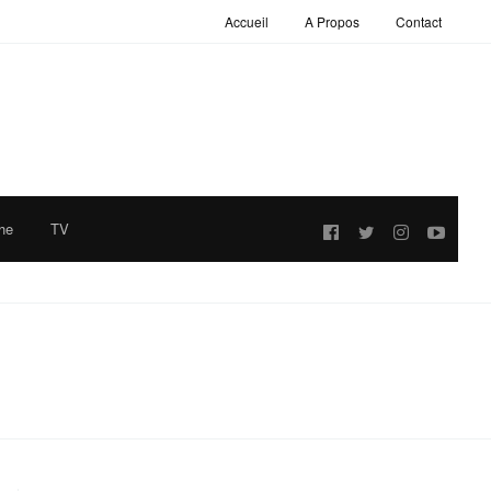
Accueil
A Propos
Contact
he
TV
Follow
us: