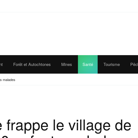
nt
Forêt et Autochtones
Mines
Santé
Tourisme
Pêc
nts malades
e frappe le village de