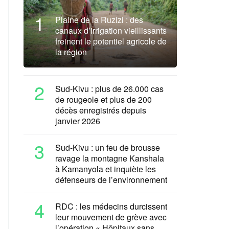
1
Plaine de la Ruzizi : des
canaux d’irrigation vieillissants
freinent le potentiel agricole de
la région
2
Sud-Kivu : plus de 26.000 cas
de rougeole et plus de 200
décès enregistrés depuis
janvier 2026
3
Sud-Kivu : un feu de brousse
ravage la montagne Kanshala
à Kamanyola et inquiète les
défenseurs de l’environnement
4
RDC : les médecins durcissent
leur mouvement de grève avec
l’opération « Hôpitaux sans