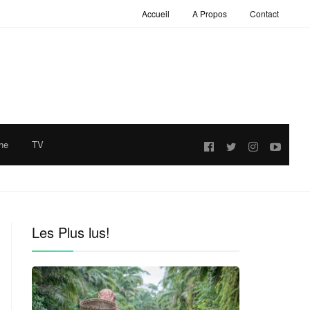
Accueil
A Propos
Contact
he
TV
Follow
us:
Les Plus lus!