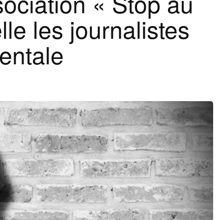
ssociation « Stop au
lle les journalistes
mentale