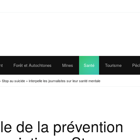
nt
Forêt et Autochtones
Mines
Santé
Tourisme
Pêc
 Stop au suicide » interpelle les journalistes sur leur santé mentale
e de la prévention