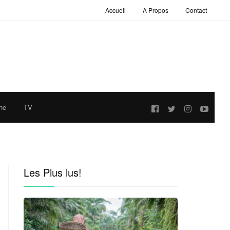
Accueil
A Propos
Contact
he
TV
Follow
us:
Les Plus lus!