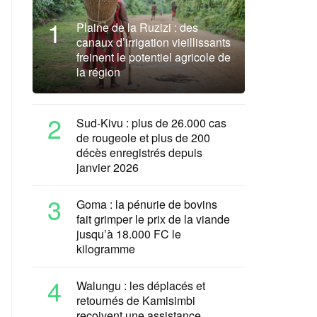
1
Plaine de la Ruzizi : des
canaux d’irrigation vieillissants
freinent le potentiel agricole de
la région
2
Sud-Kivu : plus de 26.000 cas
de rougeole et plus de 200
décès enregistrés depuis
janvier 2026
3
Goma : la pénurie de bovins
fait grimper le prix de la viande
jusqu’à 18.000 FC le
kilogramme
4
Walungu : les déplacés et
retournés de Kamisimbi
reçoivent une assistance