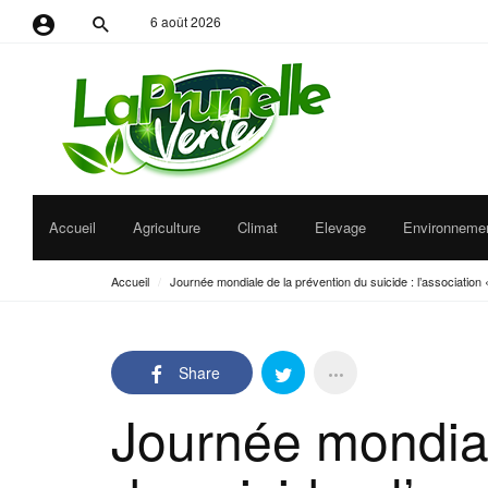
6 août 2026
Identifiant ou adresse e-mail
Mot de passe
Accueil
Agriculture
Climat
Elevage
Environneme
Se souvenir de moi
Accueil
/
Journée mondiale de la prévention du suicide : l’association «
Share
Journée mondial