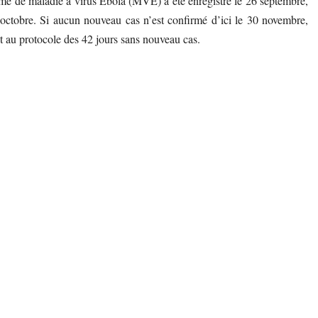
irmé de maladie à virus Ebola (MVE) a été enregistré le 26 septembre,
19 octobre. Si aucun nouveau cas n’est confirmé d’ici le 30 novembre,
t au protocole des 42 jours sans nouveau cas.