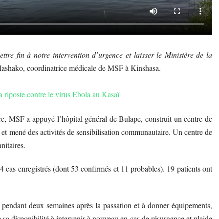
tre fin à notre intervention d’urgence et laisser le Ministère de la
Mashako, coordinatrice médicale de MSF à Kinshasa.
a riposte contre le virus Ebola au Kasaï
re, MSF a appuyé l’hôpital général de Bulape, construit un centre de
ts et mené des activités de sensibilisation communautaire. Un centre de
nitaires.
cas enregistrés (dont 53 confirmés et 11 probables). 19 patients ont
s pendant deux semaines après la passation et à donner équipements,
 sa disponibilité à intervenir à nouveau en cas de résurgence et plaide