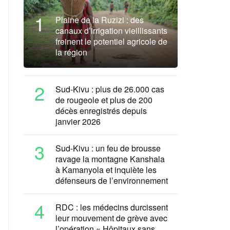
1
Plaine de la Ruzizi : des
canaux d’irrigation vieillissants
freinent le potentiel agricole de
la région
2
Sud-Kivu : plus de 26.000 cas
de rougeole et plus de 200
décès enregistrés depuis
janvier 2026
3
Sud-Kivu : un feu de brousse
ravage la montagne Kanshala
à Kamanyola et inquiète les
défenseurs de l’environnement
4
RDC : les médecins durcissent
leur mouvement de grève avec
l’opération « Hôpitaux sans