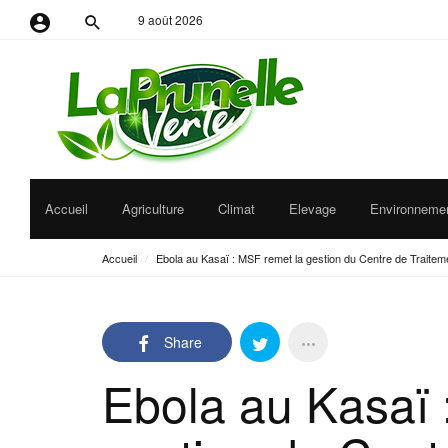
9 août 2026
Identifiant ou adresse e-mail
Mot de passe
Accueil
Agriculture
Climat
Elevage
Environneme
Se souvenir de moi
Accueil
/
Ebola au Kasaï : MSF remet la gestion du Centre de Traiteme
Share
Ebola au Kasaï 