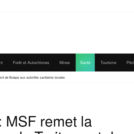
nt
Forêt et Autochtones
Mines
Santé
Tourisme
Pêc
nt de Bulape aux autorités sanitaires locales
: MSF remet la