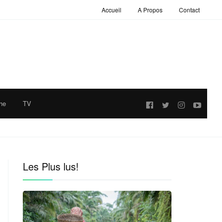
Accueil
A Propos
Contact
he
TV
Follow
us:
Les Plus lus!