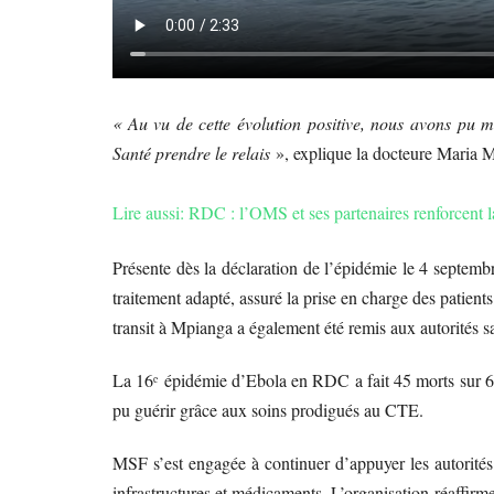
« Au vu de cette évolution positive, nous avons pu met
Santé prendre le relais
», explique la docteure Maria 
Lire aussi: RDC : l’OMS et ses partenaires renforcent l
Présente dès la déclaration de l’épidémie le 4 septemb
traitement adapté, assuré la prise en charge des patien
transit à Mpianga a également été remis aux autorités sa
La 16ᵉ épidémie d’Ebola en RDC a fait 45 morts sur 64 
pu guérir grâce aux soins prodigués au CTE.
MSF s’est engagée à continuer d’appuyer les autorité
infrastructures et médicaments. L’organisation réaffirme