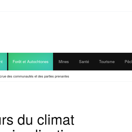
nt
Forêt et Autochtones
Mines
Santé
Tourisme
Pêc
accrue des communautés et des parties prenantes
rs du climat