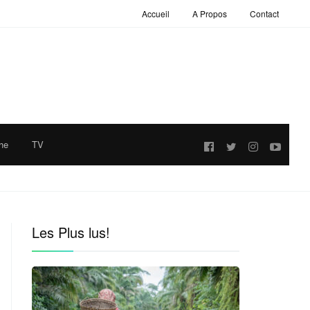
Accueil
A Propos
Contact
he
TV
Follow
us:
Les Plus lus!