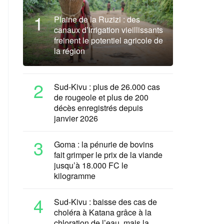
1
Plaine de la Ruzizi : des
canaux d’irrigation vieillissants
freinent le potentiel agricole de
la région
2
Sud-Kivu : plus de 26.000 cas
de rougeole et plus de 200
décès enregistrés depuis
janvier 2026
3
Goma : la pénurie de bovins
fait grimper le prix de la viande
jusqu’à 18.000 FC le
kilogramme
4
Sud-Kivu : baisse des cas de
choléra à Katana grâce à la
chloration de l’eau, mais la