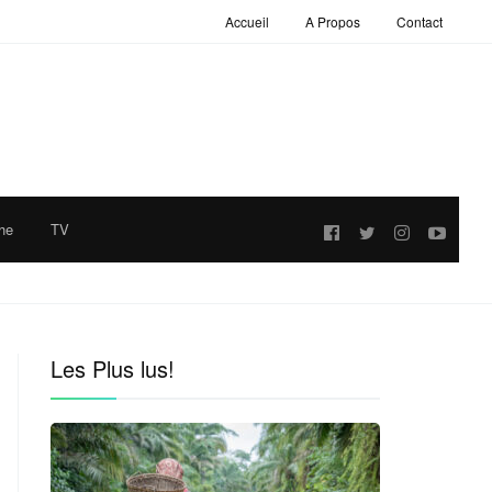
Accueil
A Propos
Contact
he
TV
Follow
us:
Les Plus lus!