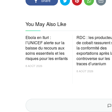
Share
You May Also Like
Ebola en Ituri :
RDC : les producteu
l’UNICEF alerte sur la
de cobalt rassurent 
baisse du recours aux
la conformité des
soins essentiels et les
exportations après l
risques pour les enfants
controverse sur les
traces d’uranium
8 AOÛT 2026
8 AOÛT 2026