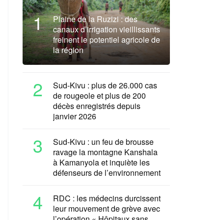
1
Plaine de la Ruzizi : des
canaux d’irrigation vieillissants
freinent le potentiel agricole de
la région
2
Sud-Kivu : plus de 26.000 cas
de rougeole et plus de 200
décès enregistrés depuis
janvier 2026
3
Sud-Kivu : un feu de brousse
ravage la montagne Kanshala
à Kamanyola et inquiète les
défenseurs de l’environnement
4
RDC : les médecins durcissent
leur mouvement de grève avec
l’opération « Hôpitaux sans