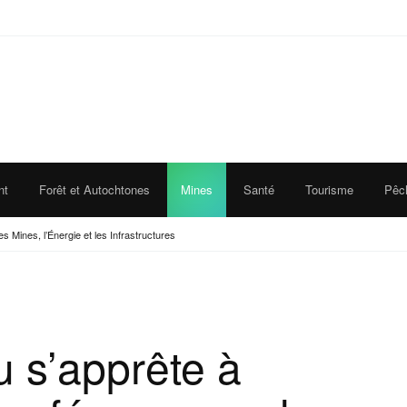
nt
Forêt et Autochtones
Mines
Santé
Tourisme
Pêc
s Mines, l’Énergie et les Infrastructures
 s’apprête à