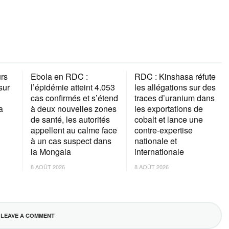
rs
Ebola en RDC :
RDC : Kinshasa réfute
sur
l’épidémie atteint 4.053
les allégations sur des
cas confirmés et s’étend
traces d’uranium dans
a
à deux nouvelles zones
les exportations de
de santé, les autorités
cobalt et lance une
appellent au calme face
contre-expertise
à un cas suspect dans
nationale et
la Mongala
internationale
8 AOÛT 2026
8 AOÛT 2026
LEAVE A COMMENT