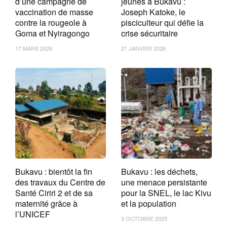
d’une campagne de
jeunes à Bukavu :
vaccination de masse
Joseph Katoke, le
contre la rougeole à
pisciculteur qui défie la
Goma et Nyiragongo
crise sécuritaire
17 MARS 2026
21 JANVIER 2026
Bukavu : bientôt la fin
Bukavu : les déchets,
des travaux du Centre de
une menace persistante
Santé Ciriri 2 et de sa
pour la SNEL, le lac Kivu
maternité grâce à
et la population
l’UNICEF
3 OCTOBRE 2025