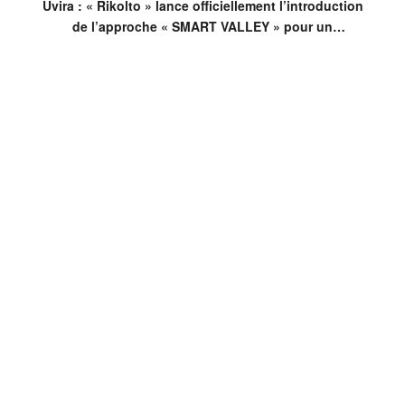
Uvira : « Rikolto » lance officiellement l’introduction
de l’approche « SMART VALLEY » pour un
aménagement communautaire des périmètres
rizicoles dans la zone du PICAGL